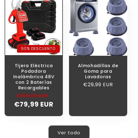
50% DESCUENTO
Tijera Eléctrica
Almohadillas de
Podadora
Goma para
Inalámbrica 48V
Lavadoras
con 2 Baterías
Precio
€29,99 EUR
Recargables
habitual
Precio
Precio
€159,00 EUR
habitual
de
€79,99 EUR
oferta
Ver todo