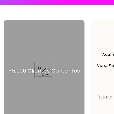
"Aquí 
Nota: Es
+5,000 Clientes Contentos
[EJEMPLO 